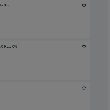
ty 0%
Rower Trekking Storm MARATHON 28″ LADY 2HD 8.0 Raty 0%