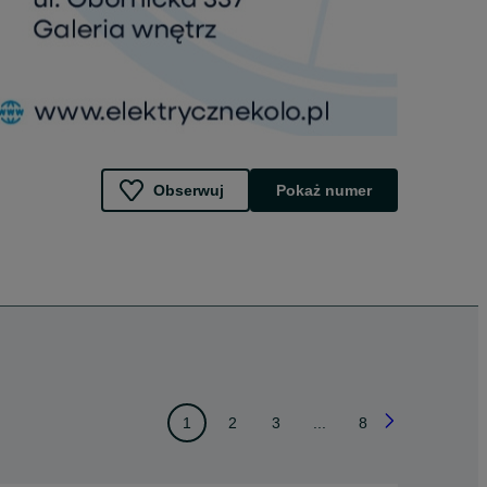
Obserwuj
Pokaż numer
1
2
3
...
8