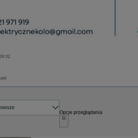
 09:32
takt
Opcje przeglądania