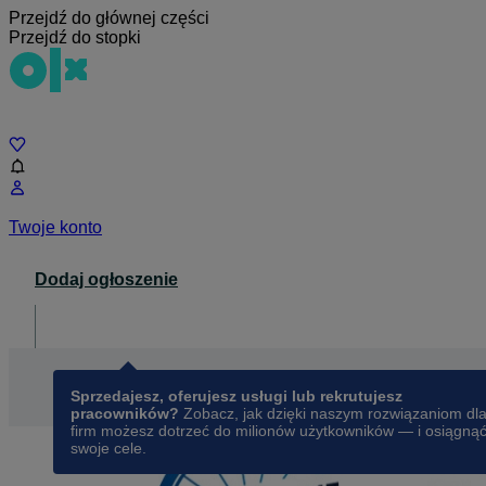
Przejdź do głównej części
Przejdź do stopki
Czat
Twoje konto
Dodaj ogłoszenie
Dla biznesu
opens in a new tab
Sprzedajesz, oferujesz usługi lub rekrutujesz
pracowników?
Zobacz, jak dzięki naszym rozwiązaniom dl
firm możesz dotrzeć do milionów użytkowników — i osiągną
swoje cele.